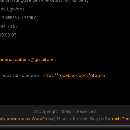
ation Française de l’Âne Grand Noir du Berry
 de Lignières
LIGNIERES en BERRY
 94 73 57
69 00 87
anenoirduberry@gmail.com
z nous sur Facebook :
https://facebook.com/afagnb
© Copyright. All Right Reserved.
dly powered by WordPress
|
Theme: Refresh Blog by
Refresh Th