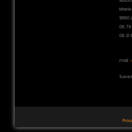
Associ
Mairie
18160 
06 79
06 31 
mail :
Suive
Prou